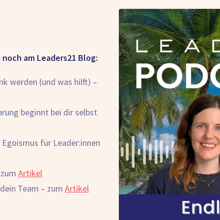
u noch am Leaders21 Blog:
nk werden (und was hilft) –
rung beginnt bei dir selbst
en Egoismus für Leader:innen
– zum
Artikel
nd dein Team – zum
Artikel