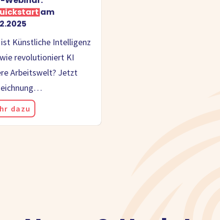
E-Webinar:
Quickstart
am
02.2025
ist Künstliche Intelligenz
wie revolutioniert KI
re Arbeitswelt? Jetzt
zeichnung…
hr dazu