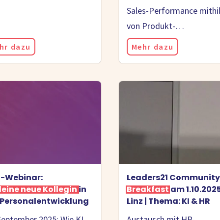
Sales-Performance mithi
von Produkt-…
hr dazu
Mehr dazu
E-Webinar:
Leaders21 Community
 deine neue Kollegin
in
Breakfast
am 1.10.2025
 Personalentwicklung
Linz | Thema: KI & HR
September 2025: Wie KI
Austausch mit HR-