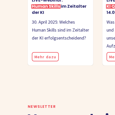
LIVE-Webinar:
LIV
Human Skills
im Zeitalter
KI 
der KI
14.
30. April 2025: Welches
Was 
Human Skills sind im Zeitalter
und 
der KI erfolgsentscheidend?
unse
Auf
Mehr dazu
Me
NEWSLETTER