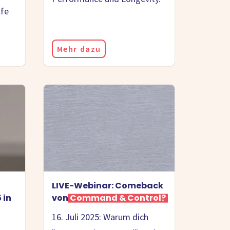
lfe
Mehr dazu
LIVE-Webinar: Comeback
 in
von
Command & Control?
16. Juli 2025: Warum dich