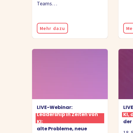
Teams…
Mehr dazu
Me
LIVE-Webinar:
LIV
Leadership in Zeiten von
KI,
KI:
der
alte Probleme, neue
18. 