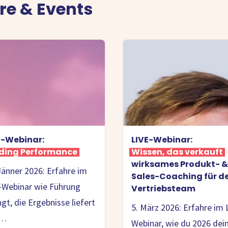
e & Events
E-Webinar:
LIVE-Webinar:
ding Performance
Wissen, das verkauft
:
wirksames Produkt- &
Jänner 2026: Erfahre im
Sales-Coaching für d
-Webinar wie Führung
Vertriebsteam
ngt, die Ergebnisse liefert
5. März 2026: Erfahre im 
d…
Webinar, wie du 2026 dei