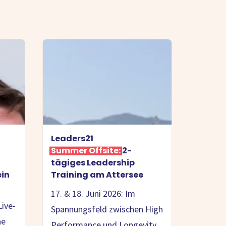
Leaders21
Summer Offsite:
2-
tägiges Leadership
ein
Training am Attersee
17. & 18. Juni 2026: Im
Live-
Spannungsfeld zwischen High
ne
Performance und Longevity.