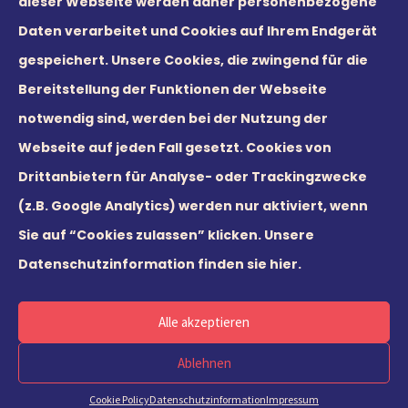
dieser Webseite werden daher personenbezogene
Daten verarbeitet und Cookies auf Ihrem Endgerät
gespeichert. Unsere Cookies, die zwingend für die
Bereitstellung der Funktionen der Webseite
notwendig sind, werden bei der Nutzung der
Webseite auf jeden Fall gesetzt. Cookies von
© 2026 Leaders21 GmbH
Drittanbietern für Analyse- oder Trackingzwecke
(z.B. Google Analytics) werden nur aktiviert, wenn
Sie auf “Cookies zulassen” klicken.
Unsere
Datenschutzinformation finden sie hier.
Deutsch
English
Alle akzeptieren
Ablehnen
Cookie Policy
Datenschutzinformation
Impressum