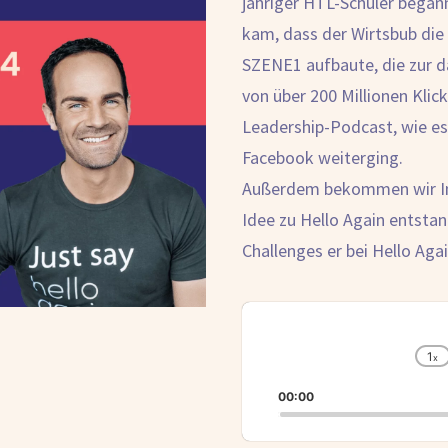
jähriger HTL-Schüler begann
kam, dass der Wirtsbub die
SZENE1 aufbaute, die zur d
von über 200 Millionen Kli
Leadership-Podcast, wie es
Facebook weiterging.
Außerdem bekommen wir Ins
Idee zu Hello Again entstan
Challenges er bei Hello Aga
Audio
Player
1
x
C
P
00:00
R