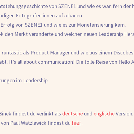
 Entstehungsgeschichte von SZENE1 und wie es war, fern der 
ändigen Fotografen:innen aufzubauen.
den Erfolg von SZENE1 und wie es zur Monetarisierung kam.
k den Markt veränderte und welchen neuen Leadership Herau
ei runtastic als Product Manager und wie aus einem Discobesu
lebt. It’s all about communication! Die tolle Reise von Hello
rungen im Leadership.
inek findest du verlinkt als
deutsche
und
englische
Version
 von Paul Watzlawick findest du
.
hier