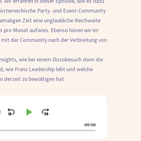
. Wir erfahren in dieser Episode, wie es dazu
 österreichische Party- und Event-Community
amaligen Zeit eine unglaubliche Reichweite
cks pro Monat aufwies. Ebenso hören wir im
 mit der Community nach der Verbreitung von
ights, wie bei einem Discobesuch dann die
d, wie Franz Leadership lebt und welche
in derzeit zu bewältigen hat.
Skip
Play
Jump
hange
layback
Backward
Pause
Forward
00:00
ate