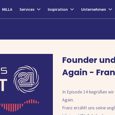
MILLA
Services
Inspiration
Unternehmen
Founder und
Again - Franz
In Episode 14 begrüßen wir
Again.
Franz erzählt uns seine ungl