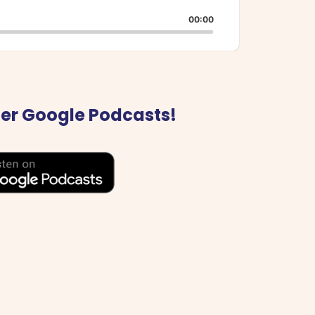
Skip
Play
Jump
layback
Backward
Pause
Forward
00:00
ate
der Google Podcasts!