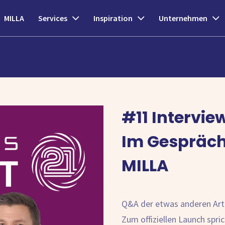
MILLA
Services
Inspiration
Unternehmen
#11 Intervie
Im Gespräch
MILLA
Q&A der etwas anderen Art
Zum offiziellen Launch spr