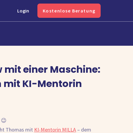
Login
Kostenlose Beratung
w mit einer Maschine:
 mit KI-Mentorin
 😉
icht Thomas mit
KI-Mentorin MILLA
– dem