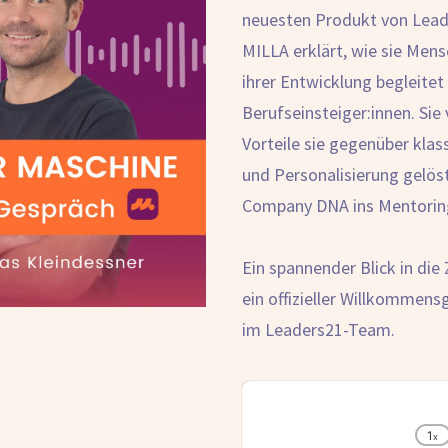
neuesten Produkt von Lead
MILLA erklärt, wie sie Mensc
ihrer Entwicklung begleitet
Berufseinsteiger:innen. Sie 
Vorteile sie gegenüber kla
und Personalisierung gelöst
Company DNA ins Mentoring
Ein spannender Blick in die
ein offizieller Willkommen
im Leaders21-Team.
Audio
Player
1
x
C