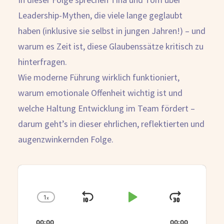
Leadership-Mythen, die viele lange geglaubt
haben (inklusive sie selbst in jungen Jahren!) – und
warum es Zeit ist, diese Glaubenssätze kritisch zu
hinterfragen.
Wie moderne Führung wirklich funktioniert,
warum emotionale Offenheit wichtig ist und
welche Haltung Entwicklung im Team fördert –
darum geht’s in dieser ehrlichen, reflektierten und
augenzwinkernden Folge.
Audio
Player
1
x
Skip
Play
Jump
Change
Playback
Backward
Pause
Forwar
Rate
00:00
00:00