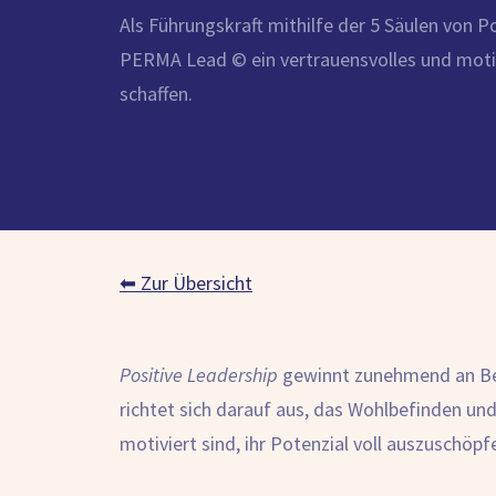
Als Führungskraft mithilfe der 5 Säulen von P
PERMA Lead ©️ ein vertrauensvolles und mot
schaffen.
⬅ Zur Übersicht
Positive Leadership
gewinnt zunehmend an Bede
richtet sich darauf aus, das Wohlbefinden und
motiviert sind, ihr Potenzial voll auszuschöpf