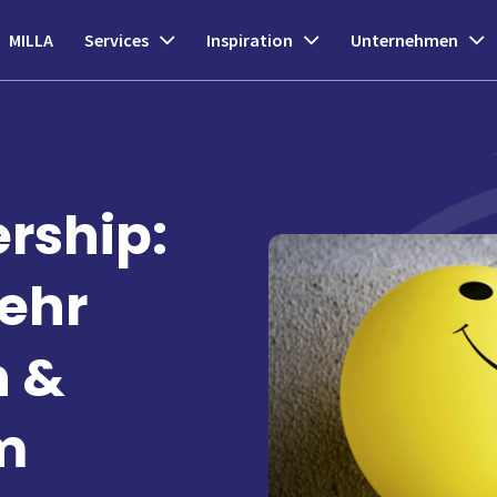
MILLA
Services
Inspiration
Unternehmen
ership:
ehr
n &
m