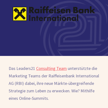
Kostenlose Beratung
Das Leaders21
Consulting Team
unterstützte die
Marketing Teams der Raiffeisenbank International
AG (RBI) dabei, ihre neue Märkte-übergreifende
Strategie zum Leben zu erwecken. Wie? Mithilfe
eines Online-Summits.