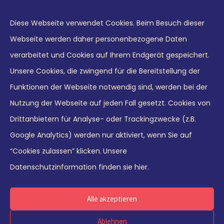
just perfectly and nicely prepared, but also
skil
s21,
very valuable. It is visually pleasant, self-
at
w
Diese Webseite verwendet Cookies. Beim Besuch dieser
explanatory, and really motivates you to
le
and
Webseite werden daher personenbezogene Daten
work on your development.”
v
s.
verarbeitet und Cookies auf Ihrem Endgerät gespeichert.
ning
co
ine
Unsere Cookies, die zwingend für die Bereitstellung der
to
e
Funktionen der Webseite notwendig sind, werden bei der
wo
hips
Nutzung der Webseite auf jeden Fall gesetzt. Cookies von
w
Drittanbietern für Analyse- oder Trackingzwecke (z.B.
m.”
© 2026 Leaders21 GmbH
Google Analytics) werden nur aktiviert, wenn Sie auf
“Cookies zulassen” klicken.
Unsere
Imprint
|
Data privacy
Datenschutzinformation finden sie hier.
Deutsch
English
Alle akzeptieren
Ablehnen