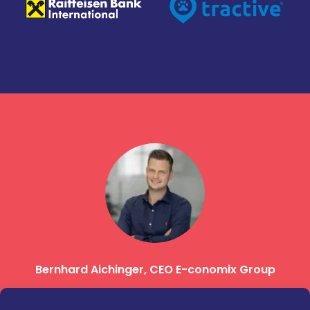
ralp
Bernhard Aichinger, CEO E-conomix Group
Ma
“The content offered on the platform is not
“En