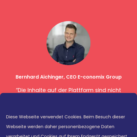
ralp
Bernhard Aichinger, CEO E-conomix Group
Ma
“Die Inhalte auf der Plattform sind nicht
“Di
nur exzellent aufbereitet, sondern allem
ess
von
voran inhaltlich sehr wertvoll. Der Aufbau
zwei
ist optisch sehr ansprechend,
Ent
eams
Diese Webseite verwendet Cookies. Beim Besuch dieser
selbsterklärend und lädt dazu ein, sich
w
 und
Webseite werden daher personenbezogene Daten
weiterzuentwickeln.”
find
ner,
verarbeitet und Cookies auf Ihrem Endgerät gespeichert.