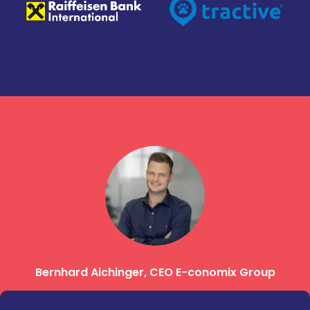
ralp
Bernhard Aichinger, CEO E-conomix Group
Ma
“The content offered on the platform is not
“En