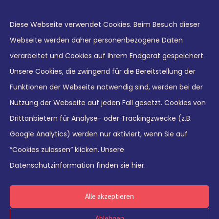
just perfectly and nicely prepared, but also
skil
s21,
very valuable. It is visually pleasant, self-
at
w
Diese Webseite verwendet Cookies. Beim Besuch dieser
explanatory, and really motivates you to
le
and
Webseite werden daher personenbezogene Daten
work on your development.”
v
s.
verarbeitet und Cookies auf Ihrem Endgerät gespeichert.
ning
co
ine
Unsere Cookies, die zwingend für die Bereitstellung der
to
e
Funktionen der Webseite notwendig sind, werden bei der
wo
hips
Nutzung der Webseite auf jeden Fall gesetzt. Cookies von
w
Drittanbietern für Analyse- oder Trackingzwecke (z.B.
m.”
© 2026 Leaders21 GmbH
Google Analytics) werden nur aktiviert, wenn Sie auf
“Cookies zulassen” klicken.
Unsere
Imprint
|
Data privacy
Datenschutzinformation finden sie hier.
Deutsch
English
Alle akzeptieren
Ablehnen