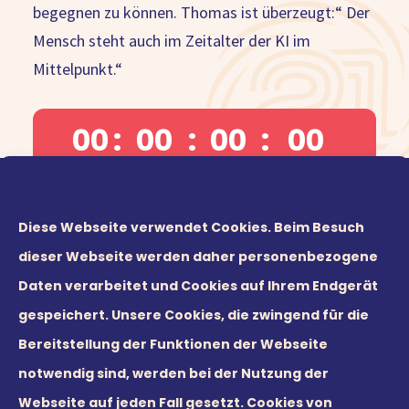
begegnen zu können. Thomas ist überzeugt:“ Der
Mensch steht auch im Zeitalter der KI im
Mittelpunkt.“
00
:
00
:
00
:
00
TAGE
STUNDEN
MINUTEN
SEKUNDEN
Diese Webseite verwendet Cookies. Beim Besuch
Das LIVE-Webinar startet
dieser Webseite werden daher personenbezogene
demnächst:
Daten verarbeitet und Cookies auf Ihrem Endgerät
Sei am
Mittwoch, dem 30. April, um 9:00 Uhr
live
gespeichert. Unsere Cookies, die zwingend für die
auf Zoom dabei und erfahre, welche „Human
Bereitstellung der Funktionen der Webseite
Skills“ auch weiterhin unverzichtbar sind.
notwendig sind, werden bei der Nutzung der
Webseite auf jeden Fall gesetzt. Cookies von