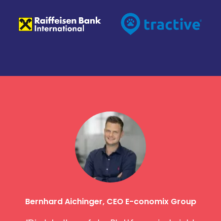
ralp
Bernhard Aichinger, CEO E-conomix Group
Ma