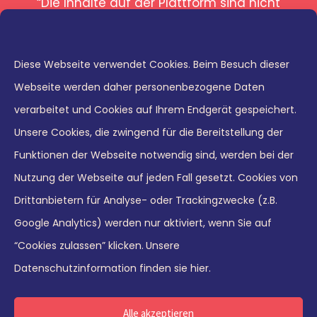
“Die Inhalte auf der Plattform sind nicht
“Di
nur exzellent aufbereitet, sondern allem
ess
von
voran inhaltlich sehr wertvoll. Der Aufbau
zwei
ist optisch sehr ansprechend,
Ent
eams
Diese Webseite verwendet Cookies. Beim Besuch dieser
selbsterklärend und lädt dazu ein, sich
w
 und
Webseite werden daher personenbezogene Daten
weiterzuentwickeln.”
find
ner,
verarbeitet und Cookies auf Ihrem Endgerät gespeichert.
 und
E
den
Unsere Cookies, die zwingend für die Bereitstellung der
d
Funktionen der Webseite notwendig sind, werden bei der
Wor
Zeit
Nutzung der Webseite auf jeden Fall gesetzt. Cookies von
en
Drittanbietern für Analyse- oder Trackingzwecke (z.B.
nce
© 2026 Leaders21 GmbH
Un
Google Analytics) werden nur aktiviert, wenn Sie auf
”
“Cookies zulassen” klicken.
Unsere
Te
Impressum
|
Datenschutz
Datenschutzinformation finden sie hier.
Deutsch
English
Alle akzeptieren